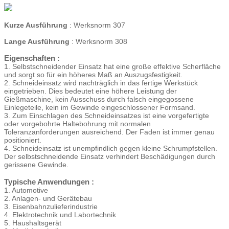
Kurze Ausführung
: Werksnorm 307
Lange Ausführung
: Werksnorm 308
Eigenschaften :
1. Selbstschneidender Einsatz hat eine große effektive Scherfläche
und sorgt so für ein höheres Maß an Auszugsfestigkeit.
2. Schneideinsatz wird nachträglich in das fertige Werkstück
eingetrieben.
Dies bedeutet eine höhere Leistung der
Gießmaschine, kein Ausschuss durch falsch eingegossene
Einlegeteile, kein im Gewinde eingeschlossener Formsand.
3. Zum Einschlagen des Schneideinsatzes ist eine vorgefertigte
oder vorgebohrte Haltebohrung mit normalen
Toleranzanforderungen ausreichend.
Der Faden ist immer genau
positioniert.
4. Schneideinsatz ist unempfindlich gegen kleine Schrumpfstellen.
Der selbstschneidende Einsatz verhindert Beschädigungen durch
gerissene Gewinde.
Typische Anwendungen :
1. Automotive
2. Anlagen- und Gerätebau
3. Eisenbahnzulieferindustrie
4. Elektrotechnik und Labortechnik
5. Haushaltsgerät