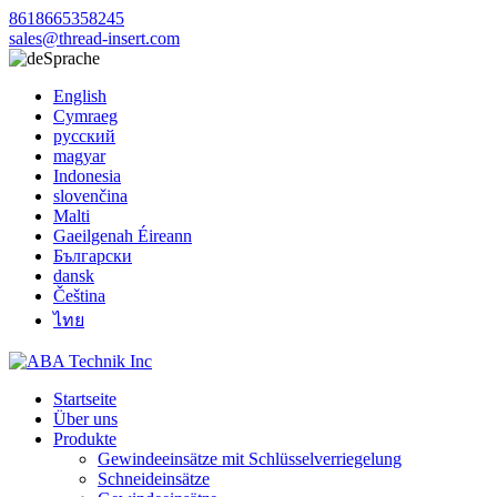
8618665358245
sales@thread-insert.com
Sprache
English
Cymraeg
русский
magyar
Indonesia
slovenčina
Malti
Gaeilgenah Éireann
Български
dansk
Čeština
ไทย
Startseite
Über uns
Produkte
Gewindeeinsätze mit Schlüsselverriegelung
Schneideinsätze